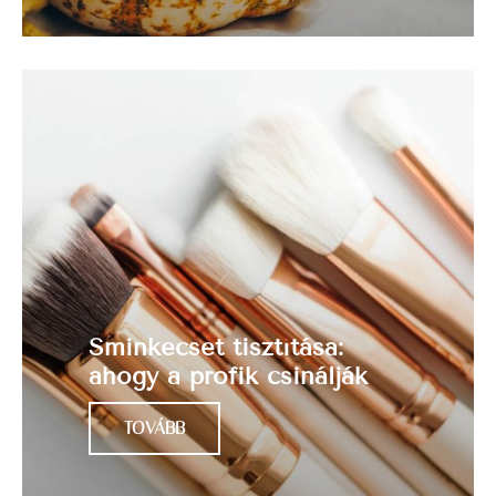
Sminkecset tisztítása:
ahogy a profik csinálják
TOVÁBB