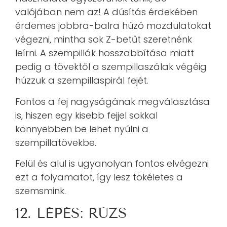
valójában nem az! A dúsítás érdekében
érdemes jobbra-balra húzó mozdulatokat
végezni, mintha sok Z-betűt szeretnénk
leírni. A szempillák hosszabbítása miatt
pedig a tövektől a szempillaszálak végéig
húzzuk a szempillaspirál fejét.
Fontos a fej nagyságának megválasztása
is, hiszen egy kisebb fejjel sokkal
könnyebben be lehet nyúlni a
szempillatövekbe.
Felül és alul is ugyanolyan fontos elvégezni
ezt a folyamatot, így lesz tökéletes a
szemsmink.
12. LÉPÉS: RÚZS