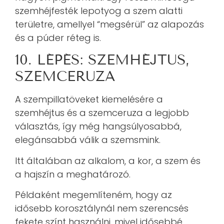
szemhéjfesték lepotyog a szem alatti
területre, amellyel “megsérül” az alapozás
és a púder réteg is.
10. LÉPÉS: SZEMHÉJTUS,
SZEMCERUZA
A szempillatöveket kiemelésére a
szemhéjtus és a szemceruza a legjobb
választás, így még hangsúlyosabbá,
elegánsabbá válik a szemsmink.
Itt általában az alkalom, a kor, a szem és
a hajszín a meghatározó.
Példaként megemlíteném, hogy az
idősebb korosztálynál nem szerencsés
fekete színt használni, mivel idősebbé,