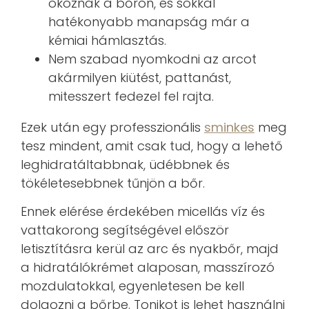
okoznak a bőrön, és sokkal
hatékonyabb manapság már a
kémiai hámlasztás.
Nem szabad nyomkodni az arcot
akármilyen kiütést, pattanást,
mitesszert fedezel fel rajta.
Ezek után egy professzionális
sminkes
meg
tesz mindent, amit csak tud, hogy a lehető
leghidratáltabbnak, üdébbnek és
tökéletesebbnek tűnjön a bőr.
Ennek elérése érdekében micellás víz és
vattakorong segítségével először
letisztításra kerül az arc és nyakbőr, majd
a hidratálókrémet alaposan, masszírozó
mozdulatokkal, egyenletesen be kell
dolgozni a bőrbe. Tonikot is lehet használni