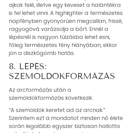
ajkak felé, illetve egy keveset a halántékra
is fel lehet vinni. A highlighter a természetes
napfényben gyönyörűen megcsillan, frissé,
ragyogóvá varázsolja a bőrt. Ennél a
lépésnél is nagyon túlzásba lehet esni,
főleg természetes fény hiányában, ekkor
jön a diszkógömb hatás.
8. LÉPÉS:
SZEMÖLDÖKFORMÁZÁS
Az arcformázás után a
szemöldökformázás következik.
“A szemöldök keretet ad az arcnak.”
Szerintem ezt a mondatot minden nő élete
során legalább egyszer biztosan hallotta