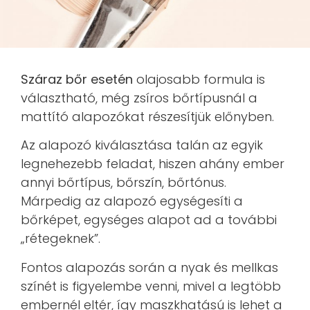
Száraz bőr esetén
olajosabb formula is
választható, még zsíros bőrtípusnál a
mattító alapozókat részesítjük előnyben.
Az alapozó kiválasztása talán az egyik
legnehezebb feladat, hiszen ahány ember
annyi bőrtípus, bőrszín, bőrtónus.
Márpedig az alapozó egységesíti a
bőrképet, egységes alapot ad a további
„rétegeknek”.
Fontos alapozás során a nyak és mellkas
színét is figyelembe venni, mivel a legtöbb
embernél eltér, így maszkhatású is lehet a