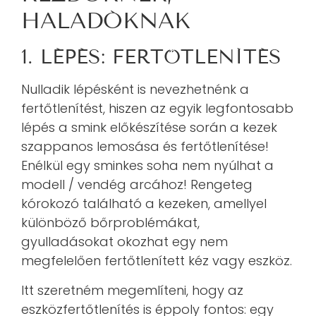
HALADÓKNAK
1. LÉPÉS: FERTŐTLENÍTÉS
Nulladik lépésként is nevezhetnénk a
fertőtlenítést, hiszen az egyik legfontosabb
lépés a smink előkészítése során a kezek
szappanos lemosása és fertőtlenítése!
Enélkül egy sminkes soha nem nyúlhat a
modell / vendég arcához! Rengeteg
kórokozó található a kezeken, amellyel
különböző bőrproblémákat,
gyulladásokat okozhat egy nem
megfelelően fertőtlenített kéz vagy eszköz.
Itt szeretném megemlíteni, hogy az
eszközfertőtlenítés is éppoly fontos: egy