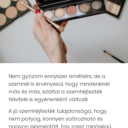
Nem győzöm ennyiszer ismételni, de a
szemnél is érvényesül, hogy mindenkinél
más és más, ezáltal a szemhéjtesték
felvitele is egyénenként változik.
A jó szemhéjfesték tulajdonsága, hogy
nem potyog, könnyen satírozható és
nagyon pigmentált. Egy rossz minőségű