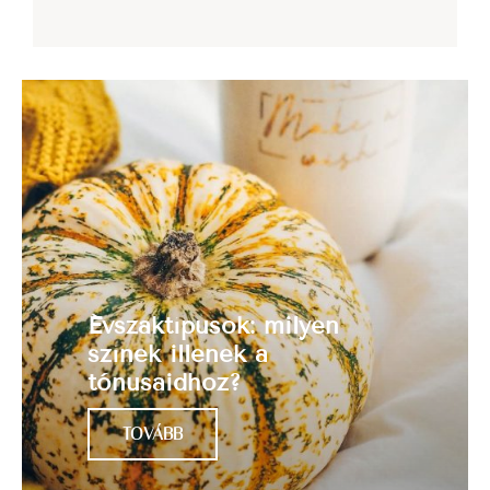
Évszaktípusok: milyen
színek illenek a
tónusaidhoz?
TOVÁBB