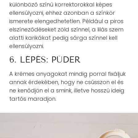
különböző színű korrektorokkal képes
ellensúlyozni, ehhez azonban a színkör
ismerete elengedhetetlen. Például a piros
elszíneződéseket zöld színnel, a lilás szem
alatti karikákat pedig sárga színnel kell
ellensúlyozni.
6. LÉPÉS: PÚDER
A krémes anyagokat mindig porral fixáljuk
annak érdekében, hogy ne csússzon el és
ne kenődjön el a smink, illetve hosszú ideig
tartós maradjon.