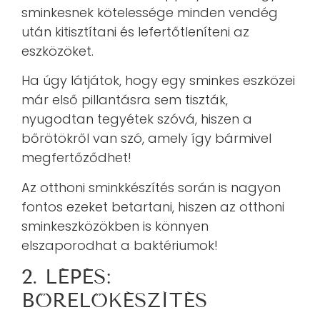
sminkesnek kötelessége minden vendég
után kitisztítani és lefertőtleníteni az
eszközöket.
Ha úgy látjátok, hogy egy sminkes eszközei
már első pillantásra sem tiszták,
nyugodtan tegyétek szóvá, hiszen a
bőrötökről van szó, amely így bármivel
megfertőződhet!
Az otthoni sminkkészítés során is nagyon
fontos ezeket betartani, hiszen az otthoni
sminkeszközökben is könnyen
elszaporodhat a baktériumok!
2. LÉPÉS:
BŐRELŐKÉSZÍTÉS