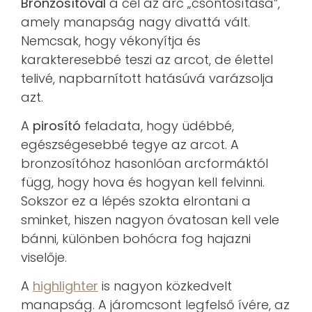
Bronzosítóval
a cél az arc „csontosítása”,
amely manapság nagy divattá vált.
Nemcsak, hogy vékonyítja és
karakteresebbé teszi az arcot, de élettel
telivé, napbarnított hatásúvá varázsolja
azt.
A
pirosító
feladata, hogy üdébbé,
egészségesebbé tegye az arcot. A
bronzosítóhoz hasonlóan arcformáktól
függ, hogy hova és hogyan kell felvinni.
Sokszor ez a lépés szokta elrontani a
sminket, hiszen nagyon óvatosan kell vele
bánni, különben bohócra fog hajazni
viselője.
A
highlighter
is nagyon közkedvelt
manapság. A járomcsont legfelső ívére, az