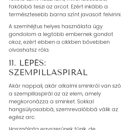
fakóbbá teszi az arcot. Ezért inkább a
természtesebb barna színt javasolt felvinni.
A szemhéjtus helyes használata úgy
gondolom a legtöbb embernek gondot
okoz, ezért ebben a cikkben bővebben
olvashatsz róla.
11. LÉPÉS:
SZEMPILLASPIRÁL
Akár nappali, akár alkalmi sminkről van szó
a szempillaspirál az az elem, amely
megkoronázza a sminket. Sokkal
hangsúlyosabbá, szemrevalóbbá válik az
egész arc.
Használata egyszerűnek tűnik, de