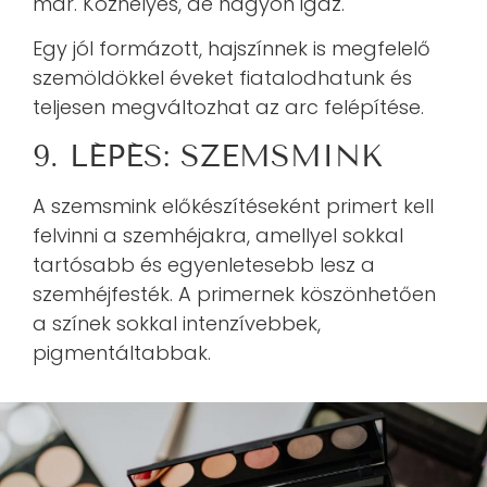
már. Közhelyes, de nagyon igaz.
Egy jól formázott, hajszínnek is megfelelő
szemöldökkel éveket fiatalodhatunk és
teljesen megváltozhat az arc felépítése.
9. LÉPÉS: SZEMSMINK
A szemsmink előkészítéseként primert kell
felvinni a szemhéjakra, amellyel sokkal
tartósabb és egyenletesebb lesz a
szemhéjfesték. A primernek köszönhetően
a színek sokkal intenzívebbek,
pigmentáltabbak.