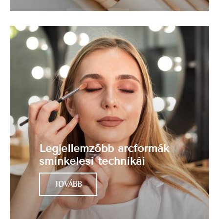
Legjellemzőbb arcformák
sminkelési technikái
TOVÁBB