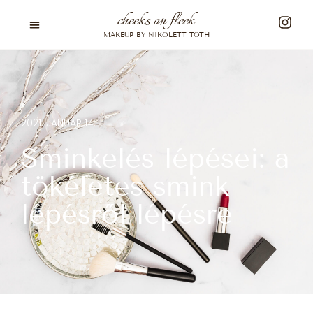
cheeks on fleek
MAKEUP BY NIKOLETT TOTH
2021. JANUÁR 14.
Sminkelés lépései: a
tökéletes smink
lépésről lépésre