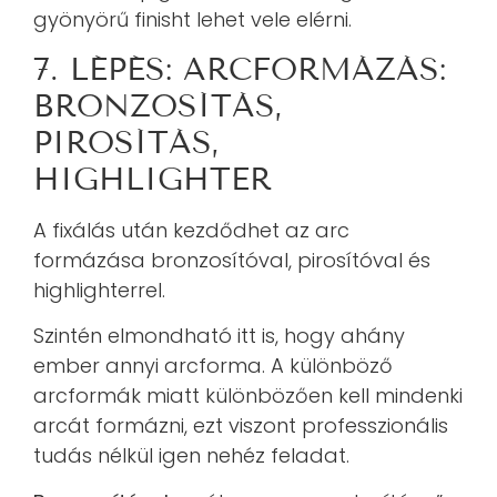
gyönyörű finisht lehet vele elérni.
7. LÉPÉS: ARCFORMÁZÁS:
BRONZOSÍTÁS,
PIROSÍTÁS,
HIGHLIGHTER
A fixálás után kezdődhet az arc
formázása bronzosítóval, pirosítóval és
highlighterrel.
Szintén elmondható itt is, hogy ahány
ember annyi arcforma. A különböző
arcformák miatt különbözően kell mindenki
arcát formázni, ezt viszont professzionális
tudás nélkül igen nehéz feladat.